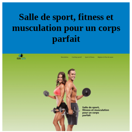
Salle de sport, fitness et
musculation pour un corps
parfait