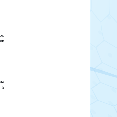
ce.
son
ité
s à