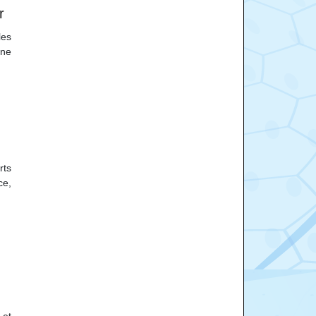
r
les
une
rts
ce,
 et