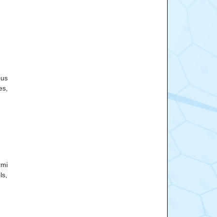
ous
es,
rmi
ls,