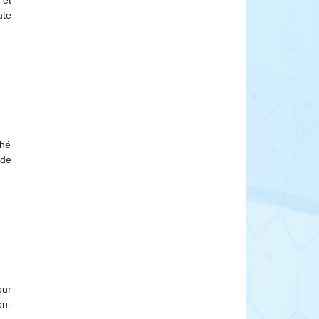
ute
ché
 de
our
en-